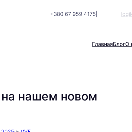
+380 67 959 4175
|
logi
Главная
Блог
О 
 на нашем новом
1.2025
·
VVF
by