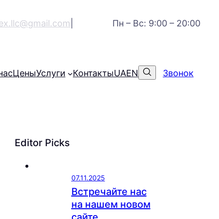
lex.llc@gmail.com
|
Пн – Вс: 9:00 – 20:00
нас
Цены
Услуги
Контакты
UA
EN
Звонок
Editor Picks
07.11.2025
Встречайте нас
на нашем новом
сайте